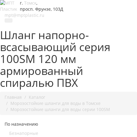
г.
Томск
,
просп. Фрунзе, 103Д
mpt@mptplastic.ru
Шланг напорно-
всасывающий серия
100SM 120 мм
армированный
спиралью ПВХ
Главная
Каталог
Морозостойкие шланги для воды в Томске
Морозостойкие шланги для воды серии 100SM
По назначению
Безнапорные