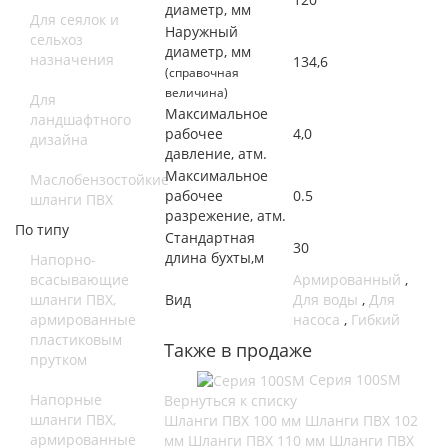
диаметр, мм
Для сеялок и
Наружный
сельхоз
диаметр, мм
назначения
134,6
(справочная
величина)
Для
Максимальное
ландшафтного
рабочее
4,0
дизайна
давление, атм.
Максимальное
Маслобензостойкие
рабочее
0.5
шланги ПВХ
разрежение, атм.
По типу
Стандартная
30
длина бухты,м
Напорно-
всасывающие
Армированный
,
шланги ПВХ,
Вид
Для воды
,
Для
армированные
насоса
,
Гибкий
пластиковым
Также в продаже
прутком
Серия 100SM
Напорные
Вернуться к списку
шланги ПВХ,
Шланги ПВХ 100 мм
Шланги ПВХ 102
армированные
мм
Шланги ПВХ 110 мм
Шланги ПВХ