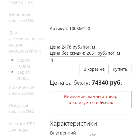
трубки ПВХ
Молочные
шланги ПВХ
Артикул:
100SM120
Для
ассенизаторских
машин
Цена 2478 руб./пог. м
морозостойкие
Цена без скидки:
2651 руб./пог. м
Серия
100SM
В корзине
Купить
Серия
200SС
Цена за бухту:
74340 руб.
Химические
шланги ПВХ
Внимание, данный товар
реализуется в бухтах
Пищевые
шланги ПВХ
Характеристики
Шланги ПВХ
для воды
Внутренний
120